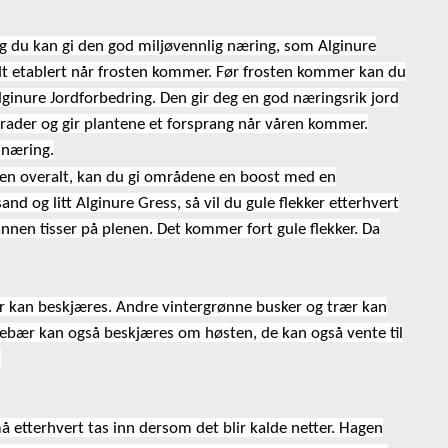
 og du kan gi den god miljøvennlig næring, som Alginure
godt etablert når frosten kommer. Før frosten kommer kan du
lginure Jordforbedring. Den gir deg en god næringsrik jord
 grader og gir plantene et forsprang når våren kommer.
 næring.
e pen overalt, kan du gi områdene en boost med en
and og litt Alginure Gress, så vil du gule flekker etterhvert
l annen tisser på plenen. Det kommer fort gule flekker. Da
r kan beskjæres. Andre vintergrønne busker og trær kan
sebær kan også beskjæres om høsten, de kan også vente til
.
etterhvert tas inn dersom det blir kalde netter.
Hagen