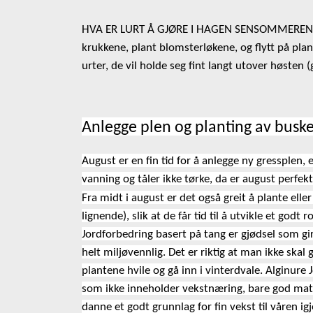
HVA ER LURT Å GJØRE I HAGEN SENSOMMEREN: A
krukkene, plant blomsterløkene, og flytt på plan
urter, de vil holde seg fint langt utover høsten 
Anlegge plen og planting av buske
August er en fin tid for å anlegge ny gressplen, 
vanning og tåler ikke tørke, da er august perfek
Fra midt i august er det også greit å plante ell
lignende), slik at de får tid til å utvikle et go
Jordforbedring basert på tang er gjødsel som gi
helt miljøvennlig. Det er riktig at man ikke ska
plantene hvile og gå inn i vinterdvale. Alginure
som ikke inneholder vekstnæring, bare god mat ti
danne et godt grunnlag for fin vekst til våren igj