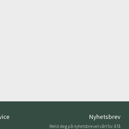
vice
Nyhetsbrev
Meld deg på nyhetsbrevet vårt for å få