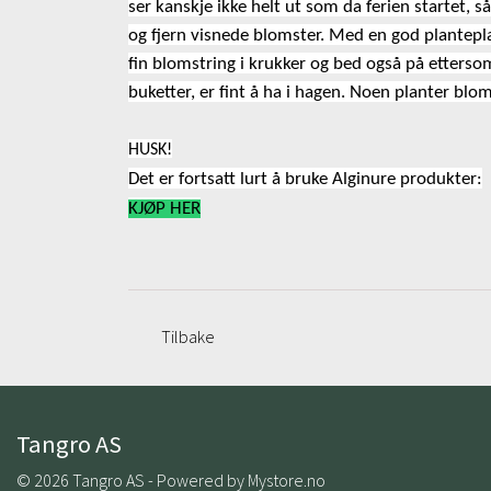
ser kanskje ikke helt ut som da ferien startet, s
og fjern visnede blomster. Med en god plantepla
fin blomstring i krukker og bed også på etter
buketter, er fint å ha i hagen. Noen planter bl
HUSK!
Det er fortsatt lurt å bruke Alginure produkter:
KJØP HER
Tilbake
Tangro AS
© 2026 Tangro AS - Powered by
Mystore.no