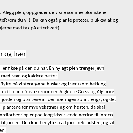
legg plen, oppgrader de visne sommerblomstene i
teR (om du vil). Du kan også plante poteter, plukksalat og
(gjerne med tak på etterhvert).
r og trær
eller fikse på den du har. En nylagt plen trenger jevn
t med regn og kaldere netter.
er flytte på vintergrønne busker og trær (som hekk og
dt rotnett innen frosten kommer. Alginure Gress og Alginure
r jorden og plantene all den næringen som trengs, og det
l gi plantene for mye vekstnæring om høsten, da skal
 Jordforbedring er god langtidsvirkende næring til jorden
l jorden. Den kan benyttes i all jord hele høsten, og vil
en.