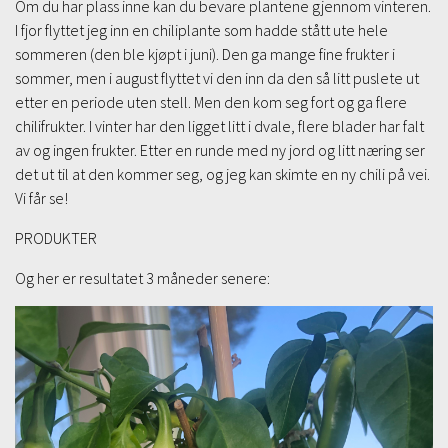
Om du har plass inne kan du bevare plantene gjennom vinteren.
I fjor flyttet jeg inn en chiliplante som hadde stått ute hele
sommeren (den ble kjøpt i juni). Den ga mange fine frukter i
sommer, men i august flyttet vi den inn da den så litt puslete ut
etter en periode uten stell. Men den kom seg fort og ga flere
chilifrukter. I vinter har den ligget litt i dvale, flere blader har falt
av og ingen frukter. Etter en runde med ny jord og litt næring ser
det ut til at den kommer seg, og jeg kan skimte en ny chili på vei.
Vi får se!
PRODUKTER
Og her er resultatet 3 måneder senere: