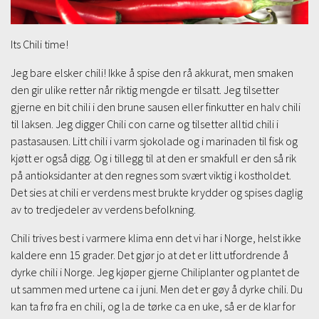
Its Chili time!
Jeg bare elsker chili! Ikke å spise den rå akkurat, men smaken
den gir ulike retter når riktig mengde er tilsatt. Jeg tilsetter
gjerne en bit chili i den brune sausen eller finkutter en halv chili
til laksen. Jeg digger Chili con carne og tilsetter alltid chili i
pastasausen. Litt chili i varm sjokolade og i marinaden til fisk og
kjøtt er også digg. Og i tillegg til at den er smakfull er den så rik
på antioksidanter at den regnes som svært viktig i kostholdet.
Det sies at chili er verdens mest brukte krydder og spises daglig
av to tredjedeler av verdens befolkning.
Chili trives best i varmere klima enn det vi har i Norge, helst ikke
kaldere enn 15 grader. Det gjør jo at det er litt utfordrende å
dyrke chili i Norge. Jeg kjøper gjerne Chiliplanter og plantet de
ut sammen med urtene ca i juni. Men det er gøy å dyrke chili. Du
kan ta frø fra en chili, og la de tørke ca en uke, så er de klar for