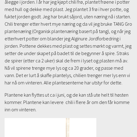
ålegge i jorden. I år har jeg kjøpt chili frø, plantet frøene i potter
med hull og dekke med plast. Jeg plantet 3 frø i hver potte, og
fuktet jorden godt. Jeg har brukt såjord, uten næring nå i starten.
Chili trenger etter hvert mye næring og da vil jeg bruke TANG Gro
plantenæring (Organisk plantenæring basert på tang), og når jeg
etterhvert potter om blander jeg Alginure Jordforbedring i
jorden. Pottene dekkes med plast og settes mørkt og varmt, jeg
setter de under skapet på badet til de begynner å spire. Straks
de spirer (etter ca 2 uker) skal de frem i lyset og plasten må av.
Nå vil spirene trenge mye lys og ca 20 grader, og passe med
vann. Det er lurt å skaffe plantelys, chilien trenger mer lys enn vi
har nå om vinteren. Alle plantesenterne har utstyr for dette.
Plantene kan flyttes ut ca i juni, og de kan stå ute helt til høsten
kommer. Plantene kan levere chili i flere år om den får komme
inn om vinteren.