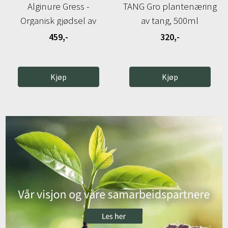
Alginure Gress -
TANG Gro plantenæring
Organisk gjødsel av
av tang, 500ml
tang, 5 kg
459,-
320,-
Kjøp
Kjøp